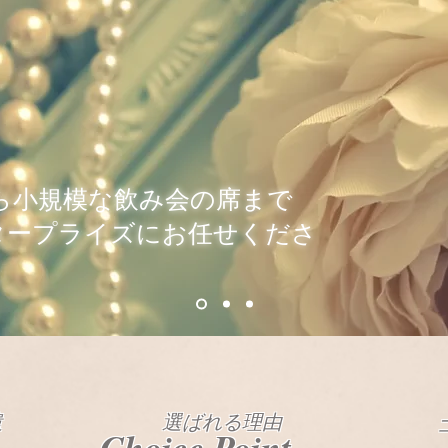
ら小規模な飲み会の席まで
タープライズにお任せくださ
遣
​選ばれる理由
Choice Point