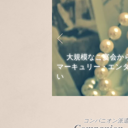
大規模なご宴会か
​マーキュリー・エン
い
コンパニオン派
Companion