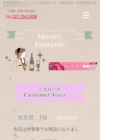
群馬県前橋市のコンパニオン派遣会社です。
伊香保温泉・群馬県内等の宴
会はお任せください！
​ご予約・お問い合わせは
027-254-2458
TEL
マーキュリー・エンタープライズ
Mercury
Enterprise
​お客様の声
Customer Voice
群馬県 T様
（2017/02/14）
先日は伊香保でお世話になりまし
た。